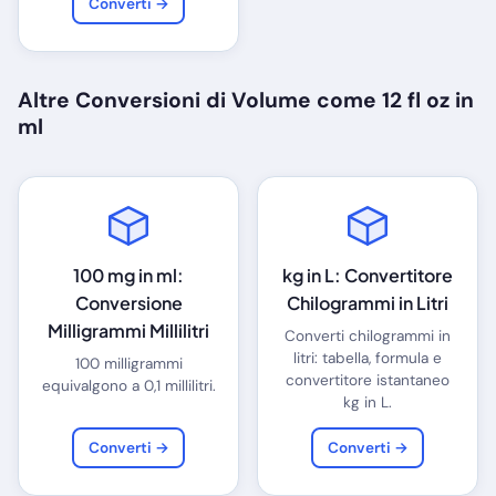
Converti →
Altre Conversioni di Volume come 12 fl oz in
ml
100 mg in ml:
kg in L: Convertitore
Conversione
Chilogrammi in Litri
Milligrammi Millilitri
Converti chilogrammi in
litri: tabella, formula e
100 milligrammi
convertitore istantaneo
equivalgono a 0,1 millilitri.
kg in L.
Converti →
Converti →