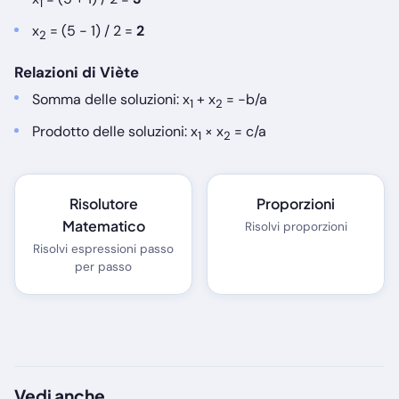
1
x
= (5 − 1) / 2 =
2
2
Relazioni di Viète
Somma delle soluzioni: x
+ x
= −b/a
1
2
Prodotto delle soluzioni: x
× x
= c/a
1
2
Risolutore
Proporzioni
Matematico
Risolvi proporzioni
Risolvi espressioni passo
per passo
Vedi anche