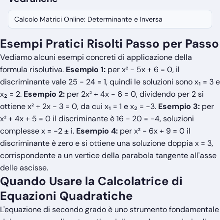
Calcolo Matrici Online: Determinante e Inversa
Esempi Pratici Risolti Passo per Passo
Vediamo alcuni esempi concreti di applicazione della
formula risolutiva.
Esempio 1:
per x² − 5x + 6 = 0, il
discriminante vale 25 − 24 = 1, quindi le soluzioni sono x₁ = 3 e
x₂ = 2.
Esempio 2:
per 2x² + 4x − 6 = 0, dividendo per 2 si
ottiene x² + 2x − 3 = 0, da cui x₁ = 1 e x₂ = −3.
Esempio 3:
per
x² + 4x + 5 = 0 il discriminante è 16 − 20 = −4, soluzioni
complesse x = −2 ± i.
Esempio 4:
per x² − 6x + 9 = 0 il
discriminante è zero e si ottiene una soluzione doppia x = 3,
corrispondente a un vertice della parabola tangente all'asse
delle ascisse.
Quando Usare la Calcolatrice di
Equazioni Quadratiche
L'equazione di secondo grado è uno strumento fondamentale