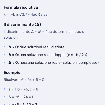
Formula risolutiva
x = (−b ± √(b² − 4ac)) / 2a
Il discriminante (Δ)
Il discriminante Δ = b² − 4ac determina il tipo di
soluzioni:
Δ > 0:
due soluzioni reali distinte
Δ = 0:
una soluzione reale doppia (x = −b / 2a)
Δ < 0:
nessuna soluzione reale (soluzioni complesse)
Esempio
Risolvere x² − 5x + 6 = 0:
a = 1, b = −5, c = 6
Δ = 25 − 24 = 1
x
= (5 + 1) / 2 =
3