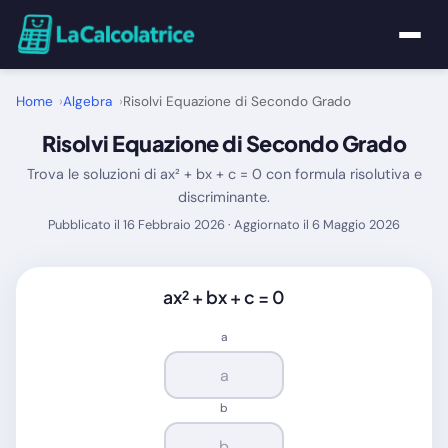
Home
Home
Algebra
Risolvi Equazione di Secondo Grado
Risolvi Equazione di Secondo Grado
Calcolatrici
Trova le soluzioni di ax² + bx + c = 0 con formula risolutiva e
discriminante.
Matematica
Pubblicato il 16 Febbraio 2026 · Aggiornato il 6 Maggio 2026
Utility
ax² + bx + c = 0
Tutte le Calcolatrici
a
Blog
b