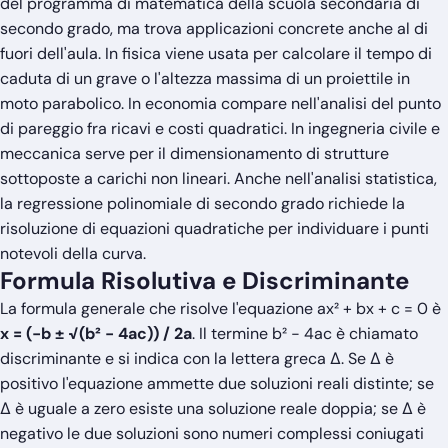
del programma di matematica della scuola secondaria di
secondo grado, ma trova applicazioni concrete anche al di
fuori dell'aula. In fisica viene usata per calcolare il tempo di
caduta di un grave o l'altezza massima di un proiettile in
moto parabolico. In economia compare nell'analisi del punto
di pareggio fra ricavi e costi quadratici. In ingegneria civile e
meccanica serve per il dimensionamento di strutture
sottoposte a carichi non lineari. Anche nell'analisi statistica,
la regressione polinomiale di secondo grado richiede la
risoluzione di equazioni quadratiche per individuare i punti
notevoli della curva.
Formula Risolutiva e Discriminante
La formula generale che risolve l'equazione ax² + bx + c = 0 è
x = (−b ± √(b² − 4ac)) / 2a
. Il termine b² − 4ac è chiamato
discriminante e si indica con la lettera greca Δ. Se Δ è
positivo l'equazione ammette due soluzioni reali distinte; se
Δ è uguale a zero esiste una soluzione reale doppia; se Δ è
negativo le due soluzioni sono numeri complessi coniugati