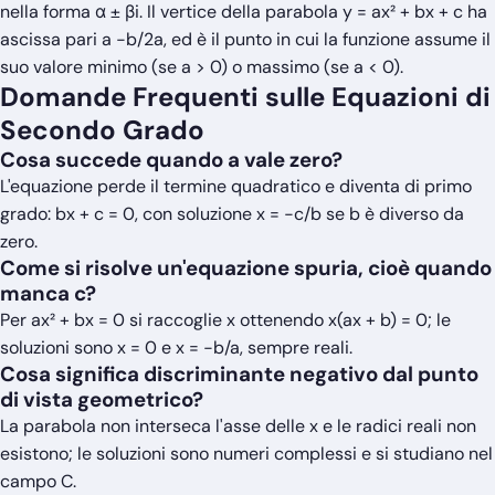
nella forma α ± βi. Il vertice della parabola y = ax² + bx + c ha
ascissa pari a −b/2a, ed è il punto in cui la funzione assume il
suo valore minimo (se a > 0) o massimo (se a < 0).
Domande Frequenti sulle Equazioni di
Secondo Grado
Cosa succede quando a vale zero?
L'equazione perde il termine quadratico e diventa di primo
grado: bx + c = 0, con soluzione x = −c/b se b è diverso da
zero.
Come si risolve un'equazione spuria, cioè quando
manca c?
Per ax² + bx = 0 si raccoglie x ottenendo x(ax + b) = 0; le
soluzioni sono x = 0 e x = −b/a, sempre reali.
Cosa significa discriminante negativo dal punto
di vista geometrico?
La parabola non interseca l'asse delle x e le radici reali non
esistono; le soluzioni sono numeri complessi e si studiano nel
campo C.