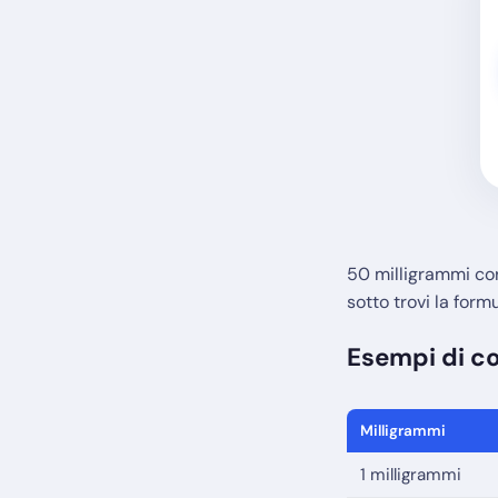
50 milligrammi corr
sotto trovi la form
Esempi di co
Milligrammi
1 milligrammi