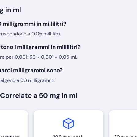
g in ml
milligrammi in millilitri?
ispondono a 0,05 millilitri.
ono i milligrammi in millilitri?
lore per 0,001: 50 × 0,001 = 0,05 ml.
 quanti milligrammi sono?
ivalgono a 50 milligrammi.
Correlate a 50 mg in ml