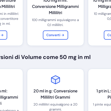
vertitore
100 mg in ml:
10 mg in 
Millilitri
Conversione Milligrammi
Milligr
Millilitri
in millilitri:
10 milligr
 convertitore
0,0
100 milligrammi equivalgono a
 in ml.
0,1 millilitri.
i →
Converti →
Co
rsioni di Volume come 50 mg in ml
 ml:
20 ml in g: Conversione
1 pt in 
lligrammi
Millilitri Grammi
Pi
ri
20 millilitri equivalgono a 20
1 pinte equi
grammi.
quivalgono a