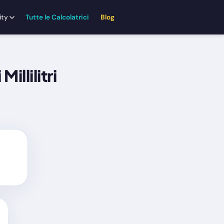
ity
Tutte le Calcolatrici
Blog
llilitri