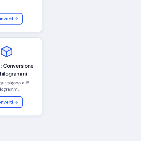
nverti →
kg: Conversione
 Chilogrammi
 equivalgono a 18
ilogrammi.
nverti →