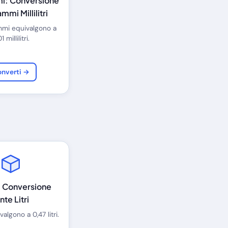
ml: Conversione
ammi Millilitri
ammi equivalgono a
1 millilitri.
nverti →
L: Conversione
nte Litri
valgono a 0,47 litri.