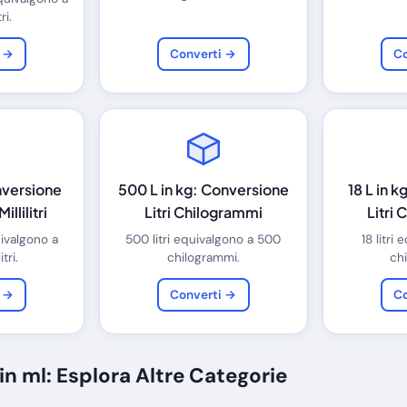
ri.
i →
Converti →
Co
nversione
500 L in kg: Conversione
18 L in 
llilitri
Litri Chilogrammi
Litri
uivalgono a
500 litri equivalgono a 500
18 litri
itri.
chilogrammi.
ch
i →
Converti →
Co
in ml: Esplora Altre Categorie