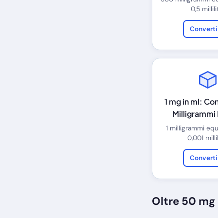
0,5 millilit
Convert
1 mg in ml: Co
Milligrammi Mi
1 milligrammi eq
0,001 millil
Convert
Oltre 50 mg 