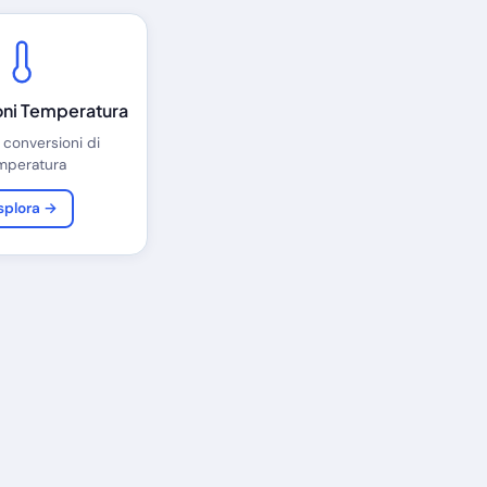
oni Temperatura
 conversioni di
mperatura
splora →