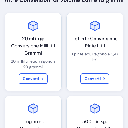
Altre Conversioni di Volume come 10 g in ml
20 ml in g:
1 pt in L: Conversione
Conversione Millilitri
Pinte Litri
Grammi
1 pinte equivalgono a 0,47
litri.
20 millilitri equivalgono a
20 grammi.
Converti →
Converti →
1 mg in ml:
500 L in kg: