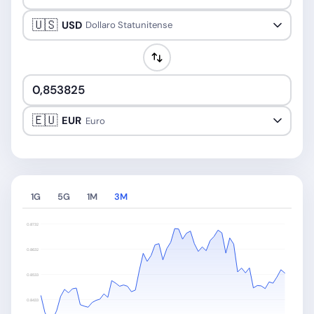
🇺🇸
USD
Dollaro Statunitense
🇪🇺
EUR
Euro
1G
5G
1M
3M
0.8732
0.8632
0.8533
0.8433