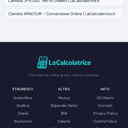
Cambio JPY/USD: Yen in Dollaro | LaCalcolatrice.it
Cambio KRW/EUR – Conversione Online | LaCalcolatrice.it
Calcolatrice online gratis, veloce e precisa.
STRUMENTI
ALTRO
INFO
Scientifica
Mutuo
Chi Siamo
Grafica
Stipendio Netto
Contatti
Oraria
BMI
Privacy Policy
Risolutore
Calorie
Cookie Policy