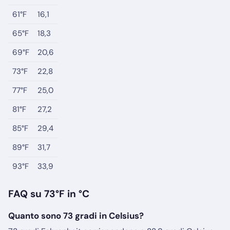
61°F
16,1
65°F
18,3
69°F
20,6
73°F
22,8
77°F
25,0
81°F
27,2
85°F
29,4
89°F
31,7
93°F
33,9
FAQ su 73°F in °C
Quanto sono 73 gradi in Celsius?