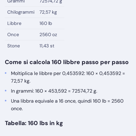
Grammi
72574,72 g
Chilogrammi
72,57 kg
Libbre
160 lb
Once
2560 oz
Stone
11,43 st
Come si calcola 160 libbre passo per passo
Moltiplica le libbre per 0,453592: 160 × 0,453592 =
72,57 kg.
In grammi: 160 × 453,592 = 72574,72 g.
Una libbra equivale a 16 once, quindi 160 lb = 2560
once.
Tabella: 160 lbs in kg