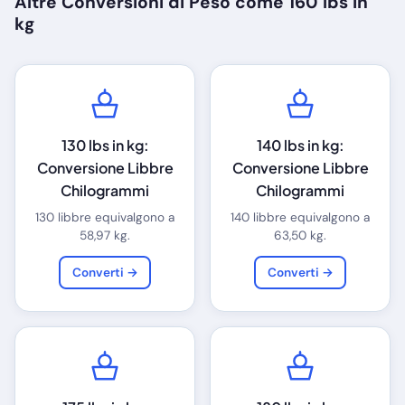
Altre Conversioni di Peso come 160 lbs in
kg
130 lbs in kg:
140 lbs in kg:
Conversione Libbre
Conversione Libbre
Chilogrammi
Chilogrammi
130 libbre equivalgono a
140 libbre equivalgono a
58,97 kg.
63,50 kg.
Converti →
Converti →