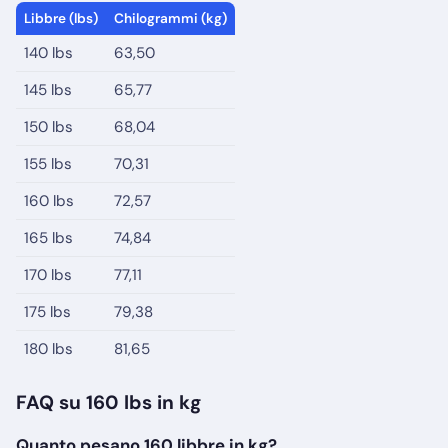
Libbre (lbs)
Chilogrammi (kg)
140 lbs
63,50
145 lbs
65,77
150 lbs
68,04
155 lbs
70,31
160 lbs
72,57
165 lbs
74,84
170 lbs
77,11
175 lbs
79,38
180 lbs
81,65
FAQ su 160 lbs in kg
Quanto pesano 160 libbre in kg?