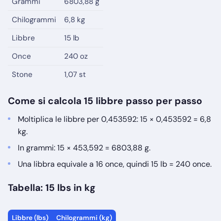
Grammi
6803,88 g
Chilogrammi
6,8 kg
Libbre
15 lb
Once
240 oz
Stone
1,07 st
Come si calcola 15 libbre passo per passo
Moltiplica le libbre per 0,453592: 15 × 0,453592 = 6,8
kg.
In grammi: 15 × 453,592 = 6803,88 g.
Una libbra equivale a 16 once, quindi 15 lb = 240 once.
Tabella: 15 lbs in kg
Libbre (lbs)
Chilogrammi (kg)