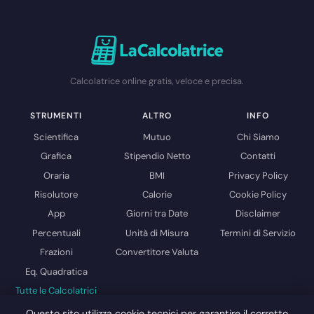
Calcolatrice online gratis, veloce e precisa.
STRUMENTI
ALTRO
INFO
Scientifica
Mutuo
Chi Siamo
Grafica
Stipendio Netto
Contatti
Oraria
BMI
Privacy Policy
Risolutore
Calorie
Cookie Policy
App
Giorni tra Date
Disclaimer
Percentuali
Unità di Misura
Termini di Servizio
Frazioni
Convertitore Valuta
Eq. Quadratica
Tutte le Calcolatrici
→
Questo sito utilizza cookie tecnici per garantire il corretto