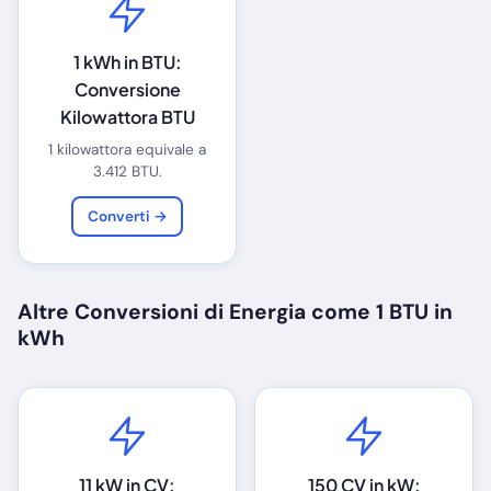
1 kWh in BTU:
Conversione
Kilowattora BTU
1 kilowattora equivale a
3.412 BTU.
Converti →
Altre Conversioni di Energia come 1 BTU in
kWh
11 kW in CV:
150 CV in kW: