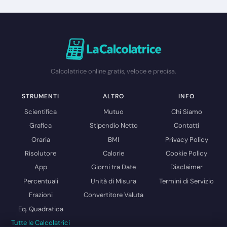
Calcolatrice online gratis, veloce e precisa.
STRUMENTI
ALTRO
INFO
Scientifica
Mutuo
Chi Siamo
Grafica
Stipendio Netto
Contatti
Oraria
BMI
Privacy Policy
Risolutore
Calorie
Cookie Policy
App
Giorni tra Date
Disclaimer
Percentuali
Unità di Misura
Termini di Servizio
Frazioni
Convertitore Valuta
Eq. Quadratica
Tutte le Calcolatrici