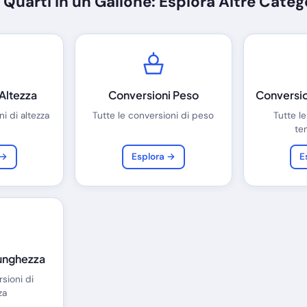
 Quarti in un Gallone: Esplora Altre Categ
Altezza
Conversioni Peso
Conversi
i di altezza
Tutte le conversioni di peso
Tutte le
te
 →
Esplora →
E
unghezza
rsioni di
za