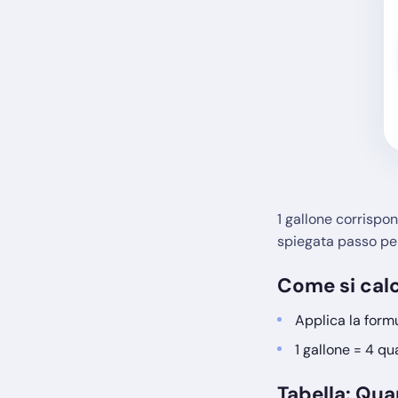
1 gallone corrispond
spiegata passo pe
Come si cal
Applica la formu
1 gallone = 4 qua
Tabella: Qua