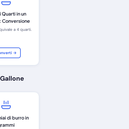
 Quarti in un
: Conversione
quivale a 4 quarti.
nverti →
 Gallone
ai di burro in
grammi