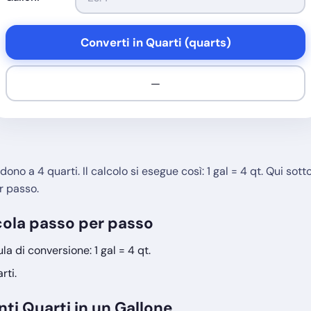
Converti in Quarti (quarts)
—
ono a 4 quarti. Il calcolo si esegue così: 1 gal = 4 qt. Qui sott
r passo.
cola passo per passo
la di conversione: 1 gal = 4 qt.
rti.
nti Quarti in un Gallone