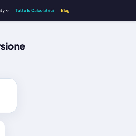
ity
Tutte le Calcolatrici
Blog
rsione