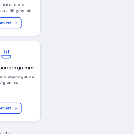
hiai di burro
ono a 56 grammi.
nverti →
 burro in grammi
burro equivalgono a
7 grammi.
nverti →