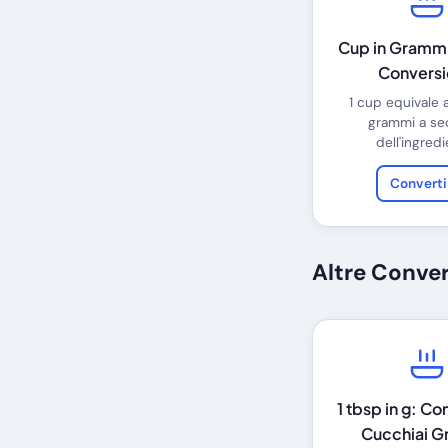
Cup in Grammi
Convers
1 cup equivale 
grammi a s
dell'ingredi
Convert
Altre Conver
1 tbsp in g: C
Cucchiai 