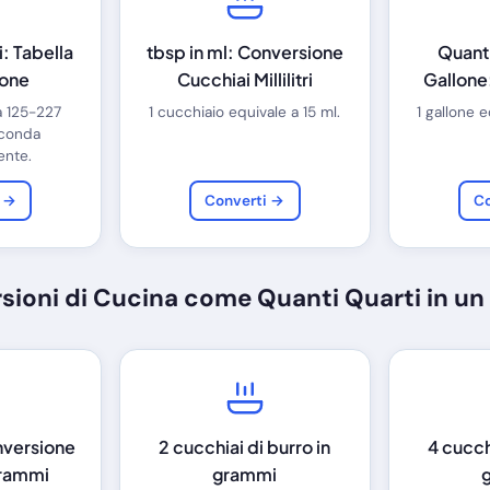
: Tabella
tbsp in ml: Conversione
Quanti
ione
Cucchiai Millilitri
Gallone
a 125-227
1 cucchiaio equivale a 15 ml.
1 gallone e
econda
ente.
i →
Converti →
Co
sioni di Cucina come Quanti Quarti in un
onversione
2 cucchiai di burro in
4 cucchi
Grammi
grammi