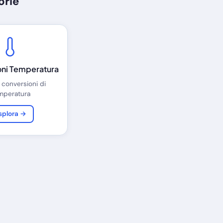
orie
oni Temperatura
 conversioni di
mperatura
splora →