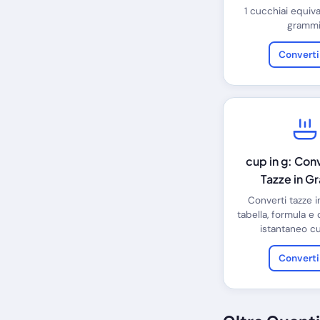
1 cucchiai equiv
grammi
Convert
cup in g: Con
Tazze in G
Converti tazze 
tabella, formula e
istantaneo cu
Convert