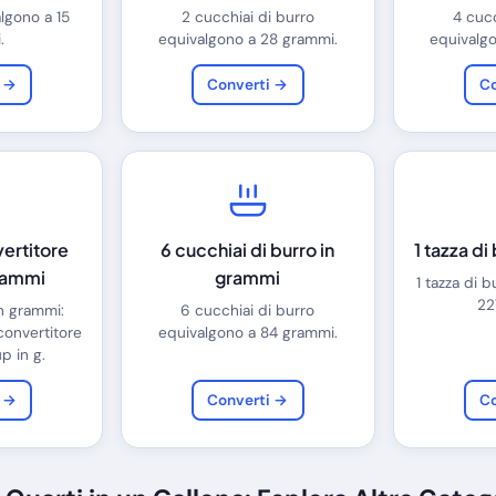
algono a 15
2 cucchiai di burro
4 cucc
.
equivalgono a 28 grammi.
equivalg
i →
Converti →
Co
vertitore
6 cucchiai di burro in
1 tazza di
rammi
grammi
1 tazza di 
22
in grammi:
6 cucchiai di burro
 convertitore
equivalgono a 84 grammi.
p in g.
i →
Converti →
Co