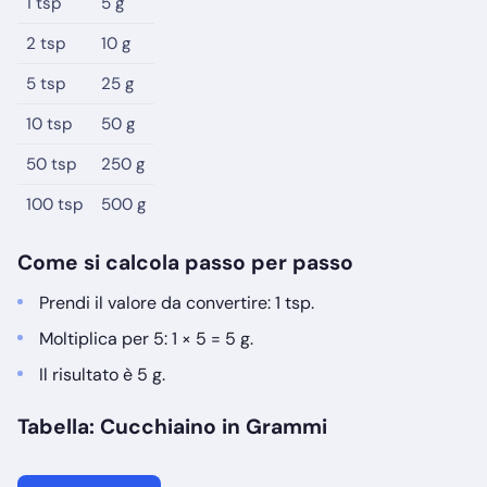
1 tsp
5 g
2 tsp
10 g
5 tsp
25 g
10 tsp
50 g
50 tsp
250 g
100 tsp
500 g
Come si calcola passo per passo
Prendi il valore da convertire: 1 tsp.
Moltiplica per 5: 1 × 5 = 5 g.
Il risultato è 5 g.
Tabella: Cucchiaino in Grammi