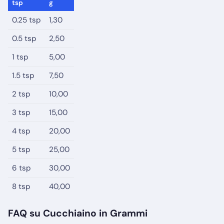
tsp
g
0.25 tsp
1,30
0.5 tsp
2,50
1 tsp
5,00
1.5 tsp
7,50
2 tsp
10,00
3 tsp
15,00
4 tsp
20,00
5 tsp
25,00
6 tsp
30,00
8 tsp
40,00
FAQ su Cucchiaino in Grammi