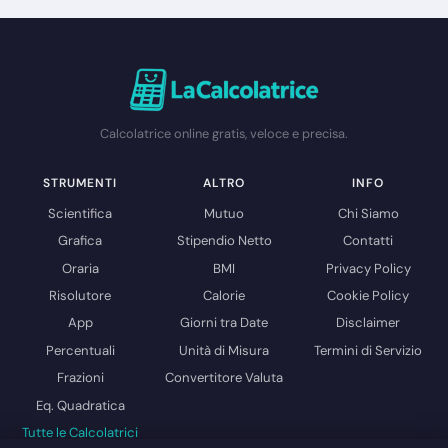
Calcolatrice online gratis, veloce e precisa.
STRUMENTI
ALTRO
INFO
Scientifica
Mutuo
Chi Siamo
Grafica
Stipendio Netto
Contatti
Oraria
BMI
Privacy Policy
Risolutore
Calorie
Cookie Policy
App
Giorni tra Date
Disclaimer
Percentuali
Unità di Misura
Termini di Servizio
Frazioni
Convertitore Valuta
Eq. Quadratica
Tutte le Calcolatrici