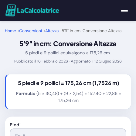
Home
Home
Conversioni
Altezza
5'9" in cm: Conversione Altezza
5'9" in cm: Conversione Altezza
Calcolatrici
5 piedi e 9 pollici equivalgono a 175,26 cm.
Matematica
Pubblicato il 16 Febbraio 2026 · Aggiornato il 12 Giugno 2026
Utility
5 piedi e 9 pollici =
175,26 cm
(1,7526 m)
Tutte le Calcolatrici
Formula:
(5 × 30,48) + (9 × 2,54) = 152,40 + 22,86 =
175,26 cm
Blog
Piedi