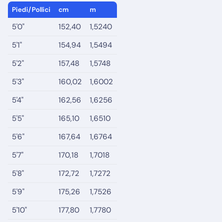
Piedi/Pollici
cm
m
5'0"
152,40
1,5240
5'1"
154,94
1,5494
5'2"
157,48
1,5748
5'3"
160,02
1,6002
5'4"
162,56
1,6256
5'5"
165,10
1,6510
5'6"
167,64
1,6764
5'7"
170,18
1,7018
5'8"
172,72
1,7272
5'9"
175,26
1,7526
5'10"
177,80
1,7780