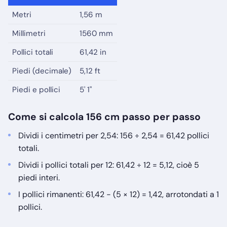
Metri
1,56 m
Millimetri
1560 mm
Pollici totali
61,42 in
Piedi (decimale)
5,12 ft
Piedi e pollici
5' 1"
Come si calcola 156 cm passo per passo
Dividi i centimetri per 2,54: 156 ÷ 2,54 = 61,42 pollici
totali.
Dividi i pollici totali per 12: 61,42 ÷ 12 = 5,12, cioè 5
piedi interi.
I pollici rimanenti: 61,42 − (5 × 12) = 1,42, arrotondati a 1
pollici.