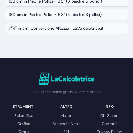
196 cm in Piedi e Pollici = 6'5" (6 piedi e 5 pollici)
160 cm in Piedi e Pollici = 5'3" (5 piedi e 3 pollici)
7\'4" in cm: Conversione Altezza | LaCalcolatrice.it
Calcolatrice online gratis, veloce e precisa.
STRUMENTI
ALTRO
INFO
Scientifica
Mutuo
Chi Siamo
Grafica
Stipendio Netto
Contatti
Oraria
BMI
Privacy Policy