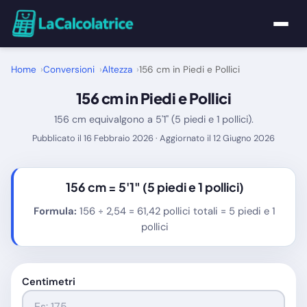
Home
Home
Conversioni
Altezza
156 cm in Piedi e Pollici
156 cm in Piedi e Pollici
Calcolatrici
156 cm equivalgono a 5'1" (5 piedi e 1 pollici).
Matematica
Pubblicato il 16 Febbraio 2026 · Aggiornato il 12 Giugno 2026
Utility
156 cm =
5'1"
(5 piedi e 1 pollici)
Tutte le Calcolatrici
Formula:
156 ÷ 2,54 = 61,42 pollici totali = 5 piedi e 1
pollici
Blog
Centimetri